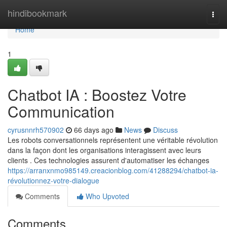
Home
hindibookmark
Togg
navi
Home
1
Chatbot IA : Boostez Votre
Communication
cyrusnnrh570902
66 days ago
News
Discuss
Les robots conversationnels représentent une véritable révolution
dans la façon dont les organisations interagissent avec leurs
clients . Ces technologies assurent d'automatiser les échanges
https://arranxnmo985149.creacionblog.com/41288294/chatbot-ia-
révolutionnez-votre-dialogue
Comments
Who Upvoted
Comments