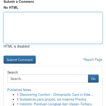
Submit a Comment
No HTML
HTML is disabled
Report Page
Search
Go
Published News
1
Discovering Comfort : Chiropractic Care in Edw...
1
Sudaderas para grupos, los mejores Precios
1
Indototo: Panduan Lengkap dan Ulasan Terbaru