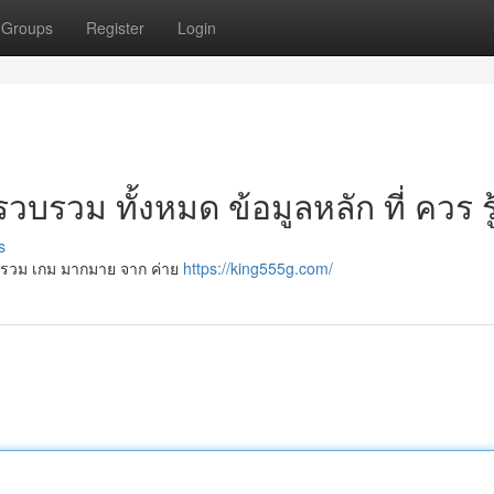
Groups
Register
Login
บรวม ทั้งหมด ข้อมูลหลัก ที่ ควร รู
s
ี่ รวม เกม มากมาย จาก ค่าย
https://king555g.com/