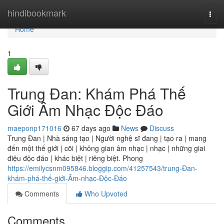
Home
hindibookmark
Togg
navi
Home
1
Trung Đan: Khám Phá Thế
Giới Âm Nhạc Độc Đáo
maeponp171016
67 days ago
News
Discuss
Trung Đan | Nhà sáng tạo | Người nghệ sĩ đang | tạo ra | mang
đến một thế giới | cõi | không gian âm nhạc | nhạc | những giai
điệu độc đáo | khác biệt | riêng biệt. Phong
https://emilycsnm095846.bloggip.com/41257543/trung-Đan-
khám-phá-thế-giới-Âm-nhạc-Độc-Đáo
Comments
Who Upvoted
Comments