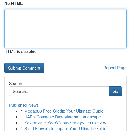
No HTML
HTML is disabled
Report Page
Search
Go
Published News
1
Mega888 Free Credit: Your Ultimate Guide
1
UAE's Cosmetic Raw Material Landscape
1
אלעד הדר: יועץ עסקי מוביל להצלחת העסק שלך
1
Send Flowers to Japan: Your Ultimate Guide