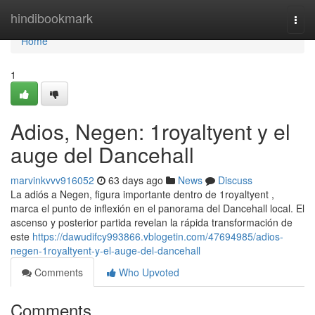
Home
hindibookmark
Togg
navi
Home
1
Adios, Negen: 1royaltyent y el
auge del Dancehall
marvinkvvv916052
63 days ago
News
Discuss
La adiós a Negen, figura importante dentro de 1royaltyent ,
marca el punto de inflexión en el panorama del Dancehall local. El
ascenso y posterior partida revelan la rápida transformación de
este
https://dawudifcy993866.vblogetin.com/47694985/adios-
negen-1royaltyent-y-el-auge-del-dancehall
Comments
Who Upvoted
Comments