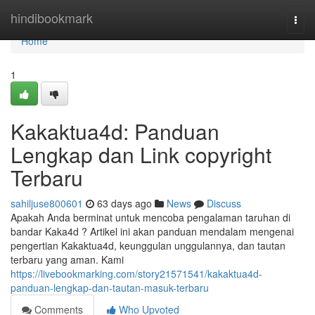
Home
hindibookmark
Togg
navi
Home
1
Kakaktua4d: Panduan
Lengkap dan Link copyright
Terbaru
sahiljuse800601
63 days ago
News
Discuss
Apakah Anda berminat untuk mencoba pengalaman taruhan di
bandar Kaka4d ? Artikel ini akan panduan mendalam mengenai
pengertian Kakaktua4d, keunggulan unggulannya, dan tautan
terbaru yang aman. Kami
https://livebookmarking.com/story21571541/kakaktua4d-
panduan-lengkap-dan-tautan-masuk-terbaru
Comments
Who Upvoted