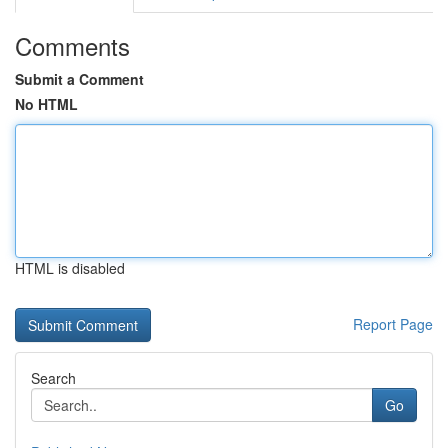
Comments
Submit a Comment
No HTML
HTML is disabled
Report Page
Search
Go