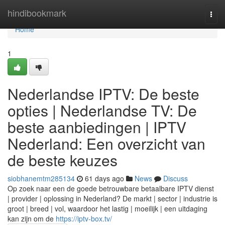
Home
hindibookmark
Togg
navi
Home
1
Nederlandse IPTV: De beste
opties | Nederlandse TV: De
beste aanbiedingen | IPTV
Nederland: Een overzicht van
de beste keuzes
siobhanemtm285134
61 days ago
News
Discuss
Op zoek naar een de goede betrouwbare betaalbare IPTV dienst
| provider | oplossing in Nederland? De markt | sector | industrie is
groot | breed | vol, waardoor het lastig | moeilijk | een uitdaging
kan zijn om de
https://iptv-box.tv/