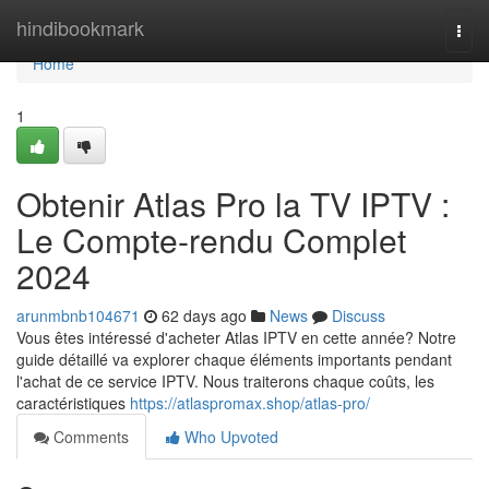
Home
hindibookmark
Togg
navi
Home
1
Obtenir Atlas Pro la TV IPTV :
Le Compte-rendu Complet
2024
arunmbnb104671
62 days ago
News
Discuss
Vous êtes intéressé d'acheter Atlas IPTV en cette année? Notre
guide détaillé va explorer chaque éléments importants pendant
l'achat de ce service IPTV. Nous traiterons chaque coûts, les
caractéristiques
https://atlaspromax.shop/atlas-pro/
Comments
Who Upvoted