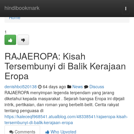
Home
hindibookmark
Togg
navi
Home
1
RAJAEROPA: Kisah
Tersembunyi di Balik Kerajaan
Eropa
denishbci520138
64 days ago
News
Discuss
RAJAEROPA menyimpan legenda terpendam yang jarang
diketahui kepada masyarakat . Sejarah bangsa Eropa ini dijejali
intrik, pertikaian, dan roman yang berbelit-belit. Cerita rakyat
tentang penguasa di
https://kaleceqf968541.atualblog.com/48338541/rajaeropa-kisah-
tersembunyi-di-balik-kerajaan-eropa
Comments
Who Upvoted