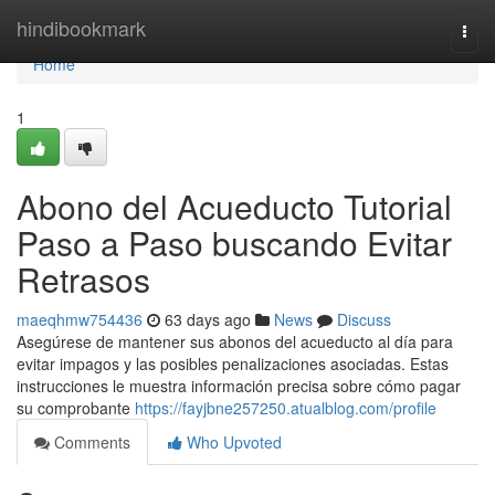
Home
hindibookmark
Togg
navi
Home
1
Abono del Acueducto Tutorial
Paso a Paso buscando Evitar
Retrasos
maeqhmw754436
63 days ago
News
Discuss
Asegúrese de mantener sus abonos del acueducto al día para
evitar impagos y las posibles penalizaciones asociadas. Estas
instrucciones le muestra información precisa sobre cómo pagar
su comprobante
https://fayjbne257250.atualblog.com/profile
Comments
Who Upvoted