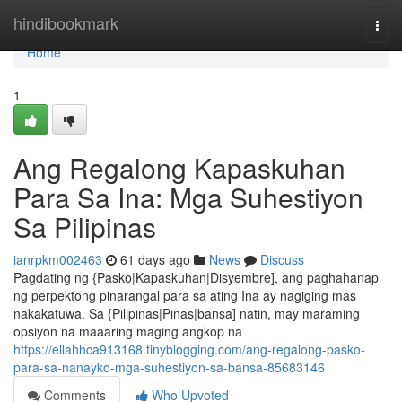
Home
hindibookmark
Togg
navi
Home
1
Ang Regalong Kapaskuhan
Para Sa Ina: Mga Suhestiyon
Sa Pilipinas
ianrpkm002463
61 days ago
News
Discuss
Pagdating ng {Pasko|Kapaskuhan|Disyembre], ang paghahanap
ng perpektong pinarangal para sa ating Ina ay nagiging mas
nakakatuwa. Sa {Pilipinas|Pinas|bansa] natin, may maraming
opsiyon na maaaring maging angkop na
https://ellahhca913168.tinyblogging.com/ang-regalong-pasko-
para-sa-nanayko-mga-suhestiyon-sa-bansa-85683146
Comments
Who Upvoted