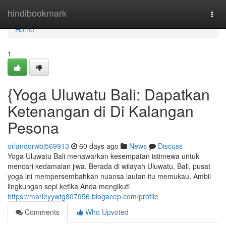
Home
hindibookmark
Togg
navi
Home
1
{Yoga Uluwatu Bali: Dapatkan
Ketenangan di Di Kalangan
Pesona
orlandorwbj569913
60 days ago
News
Discuss
Yoga Uluwatu Bali menawarkan kesempatan istimewa untuk
mencari kedamaian jiwa. Berada di wilayah Uluwatu, Bali, pusat
yoga ini mempersembahkan nuansa lautan itu memukau. Ambil
lingkungan sepi ketika Anda mengikuti
https://marleyywtg807956.blogacep.com/profile
Comments
Who Upvoted