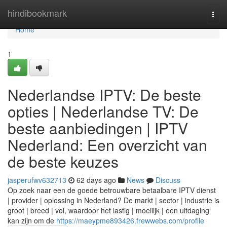
Home
hindibookmark
Togg
navi
Home
1
Nederlandse IPTV: De beste
opties | Nederlandse TV: De
beste aanbiedingen | IPTV
Nederland: Een overzicht van
de beste keuzes
jasperufwv632713
62 days ago
News
Discuss
Op zoek naar een de goede betrouwbare betaalbare IPTV dienst
| provider | oplossing in Nederland? De markt | sector | industrie is
groot | breed | vol, waardoor het lastig | moeilijk | een uitdaging
kan zijn om de
https://maeypme893426.frewwebs.com/profile