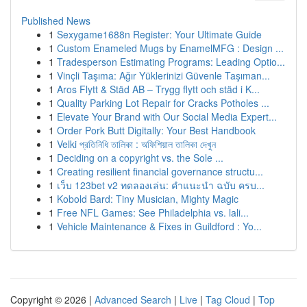
Published News
1
Sexygame1688n Register: Your Ultimate Guide
1
Custom Enameled Mugs by EnamelMFG : Design ...
1
Tradesperson Estimating Programs: Leading Optio...
1
Vinçli Taşıma: Ağır Yüklerinizi Güvenle Taşıman...
1
Aros Flytt & Städ AB – Trygg flytt och städ i K...
1
Quality Parking Lot Repair for Cracks Potholes ...
1
Elevate Your Brand with Our Social Media Expert...
1
Order Pork Butt Digitally: Your Best Handbook
1
Velki প্রতিনিধি তালিকা : অফিশিয়াল তালিকা দেখুন
1
Deciding on a copyright vs. the Sole ...
1
Creating resilient financial governance structu...
1
เว็บ 123bet v2 ทดลองเล่น: คำแนะนำ ฉบับ ครบ...
1
Kobold Bard: Tiny Musician, Mighty Magic
1
Free NFL Games: See Philadelphia vs. lali...
1
Vehicle Maintenance & Fixes in Guildford : Yo...
Copyright © 2026 |
Advanced Search
|
Live
|
Tag Cloud
|
Top