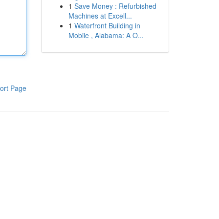
1
Save Money : Refurbished
Machines at Excell...
1
Waterfront Building in
Mobile , Alabama: A O...
ort Page