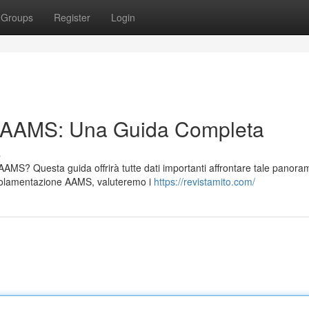
Groups
Register
Login
n AAMS: Una Guida Completa
s
AAMS? Questa guida offrirà tutte dati importanti affrontare tale panora
golamentazione AAMS, valuteremo i
https://revistamito.com/