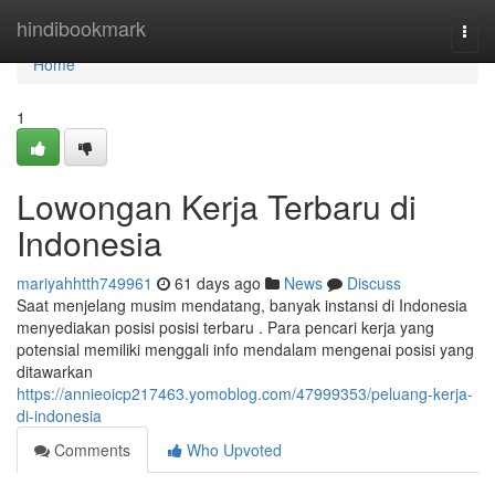
Home
hindibookmark
Togg
navi
Home
1
Lowongan Kerja Terbaru di
Indonesia
mariyahhtth749961
61 days ago
News
Discuss
Saat menjelang musim mendatang, banyak instansi di Indonesia
menyediakan posisi posisi terbaru . Para pencari kerja yang
potensial memiliki menggali info mendalam mengenai posisi yang
ditawarkan
https://annieoicp217463.yomoblog.com/47999353/peluang-kerja-
di-indonesia
Comments
Who Upvoted