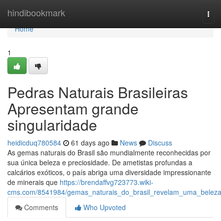
Home
hindibookmark
Tog
navi
Home
1
Pedras Naturais Brasileiras
Apresentam grande
singularidade
heidicduq780584
61 days ago
News
Discuss
As gemas naturais do Brasil são mundialmente reconhecidas por
sua única beleza e preciosidade. De ametistas profundas a
calcários exóticos, o país abriga uma diversidade impressionante
de minerais que
https://brendaffvg723773.wiki-
cms.com/8541984/gemas_naturais_do_brasil_revelam_uma_belez
Comments
Who Upvoted