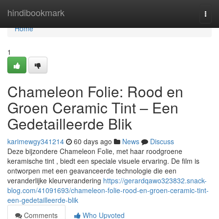
Home
hindibookmark
Togg
navi
Home
1
Chameleon Folie: Rood en
Groen Ceramic Tint – Een
Gedetailleerde Blik
karimewgy341214
60 days ago
News
Discuss
Deze bijzondere Chameleon Folie, met haar roodgroene
keramische tint , biedt een speciale visuele ervaring. De film is
ontworpen met een geavanceerde technologie die een
veranderlijke kleurverandering
https://gerardqawo323832.snack-
blog.com/41091693/chameleon-folie-rood-en-groen-ceramic-tint-
een-gedetailleerde-blik
Comments
Who Upvoted