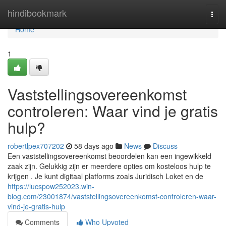
Home
hindibookmark
Togg
navi
Home
1
Vaststellingsovereenkomst
controleren: Waar vind je gratis
hulp?
robertlpex707202
58 days ago
News
Discuss
Een vaststellingsovereenkomst beoordelen kan een ingewikkeld
zaak zijn. Gelukkig zijn er meerdere opties om kosteloos hulp te
krijgen . Je kunt digitaal platforms zoals Juridisch Loket en de
https://lucspow252023.win-
blog.com/23001874/vaststellingsovereenkomst-controleren-waar-
vind-je-gratis-hulp
Comments
Who Upvoted