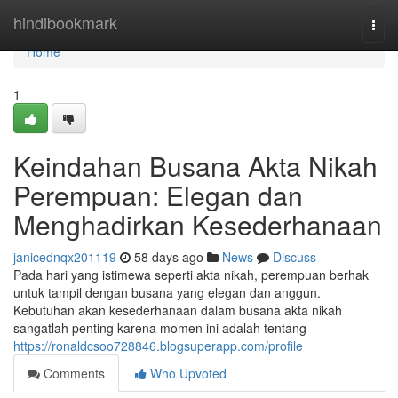
Home
hindibookmark
Togg
navi
Home
1
Keindahan Busana Akta Nikah
Perempuan: Elegan dan
Menghadirkan Kesederhanaan
janicednqx201119
58 days ago
News
Discuss
Pada hari yang istimewa seperti akta nikah, perempuan berhak
untuk tampil dengan busana yang elegan dan anggun.
Kebutuhan akan kesederhanaan dalam busana akta nikah
sangatlah penting karena momen ini adalah tentang
https://ronaldcsoo728846.blogsuperapp.com/profile
Comments
Who Upvoted