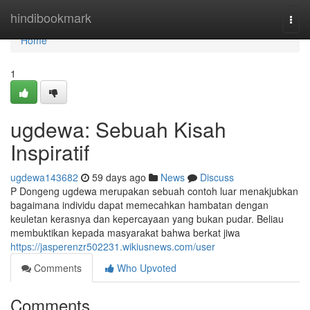
Home
hindibookmark
Togg
navi
Home
1
ugdewa: Sebuah Kisah
Inspiratif
ugdewa143682
59 days ago
News
Discuss
P Dongeng ugdewa merupakan sebuah contoh luar menakjubkan
bagaimana individu dapat memecahkan hambatan dengan
keuletan kerasnya dan kepercayaan yang bukan pudar. Beliau
membuktikan kepada masyarakat bahwa berkat jiwa
https://jasperenzr502231.wikiusnews.com/user
Comments
Who Upvoted
Comments