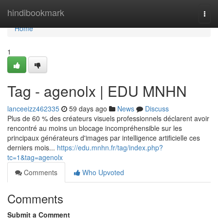
Home
hindibookmark
Togg
navi
Home
1
Tag - agenolx | EDU MNHN
lanceeizz462335
59 days ago
News
Discuss
Plus de 60 % des créateurs visuels professionnels déclarent avoir
rencontré au moins un blocage incompréhensible sur les
principaux générateurs d'images par intelligence artificielle ces
derniers mois...
https://edu.mnhn.fr/tag/index.php?
tc=1&tag=agenolx
Comments
Who Upvoted
Comments
Submit a Comment