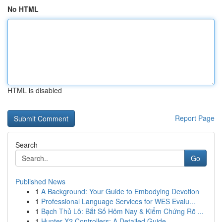
No HTML
HTML is disabled
Report Page
Search
Go
Published News
1
A Background: Your Guide to Embodying Devotion
1
Professional Language Services for WES Evalu...
1
Bạch Thủ Lô: Bắt Số Hôm Nay & Kiểm Chứng Rõ ...
1
Hunter X2 Controllers: A Detailed Guide