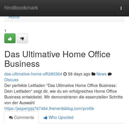
Home
hindibookmark
Togg
navi
Home
1
Das Ultimative Home Office
Business
das-ultimative-home-offi280364
58 days ago
News
Discuss
Der perfekte Leitfaden "Das Ultimative Home Office Business:
Dein Leitfaden" zeigt dir, wie du ein erfolgreiches Home Office
Business entwickelst. Wir demonstrieren die essenziellen Schritte
von der Auswahl
https://jasperjyjq767484.thenerdsblog.com/profile
Comments
Who Upvoted