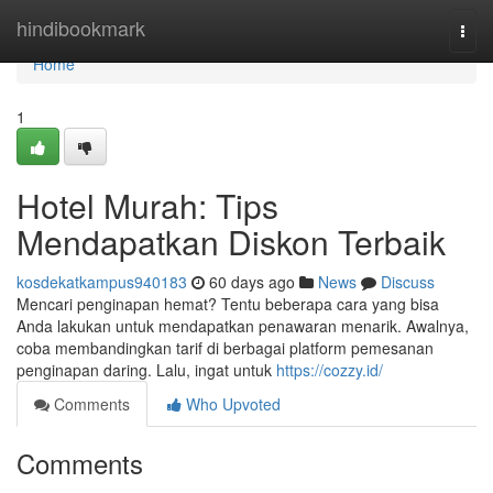
Home
hindibookmark
Togg
navi
Home
1
Hotel Murah: Tips
Mendapatkan Diskon Terbaik
kosdekatkampus940183
60 days ago
News
Discuss
Mencari penginapan hemat? Tentu beberapa cara yang bisa
Anda lakukan untuk mendapatkan penawaran menarik. Awalnya,
coba membandingkan tarif di berbagai platform pemesanan
penginapan daring. Lalu, ingat untuk
https://cozzy.id/
Comments
Who Upvoted
Comments