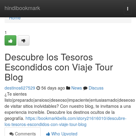
Home
hindibookmark
Togg
navi
Home
1
Descubre los Tesoros
Escondidos con Viaje Tour
Blog
destinos627529
56 days ago
News
Discuss
¿Te sientes
listo|preparado|ansioso|deseoso|impaciente|entusiasmado|deseoso
de visitar sitios inolvidables? Con nuestro blog, te invitamos a una
experiencia increíble. Descubre los destinos ocultos de la
geografía.
https://bookmarkbells.com/story21616010/descubre-
los-tesoros-escondidos-con-viaje-tour-blog
Comments
Who Upvoted