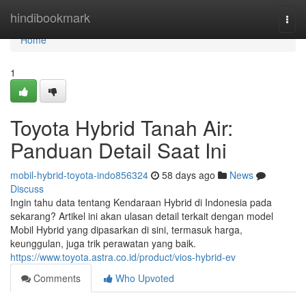
Home
hindibookmark
Togg
navi
Home
1
Toyota Hybrid Tanah Air:
Panduan Detail Saat Ini
mobil-hybrid-toyota-indo856324
58 days ago
News
Discuss
Ingin tahu data tentang Kendaraan Hybrid di Indonesia pada
sekarang? Artikel ini akan ulasan detail terkait dengan model
Mobil Hybrid yang dipasarkan di sini, termasuk harga,
keunggulan, juga trik perawatan yang baik.
https://www.toyota.astra.co.id/product/vios-hybrid-ev
Comments
Who Upvoted