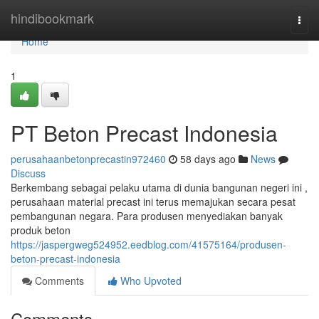
Home
hindibookmark
Togg
navi
Home
1
PT Beton Precast Indonesia
perusahaanbetonprecastin972460
58 days ago
News
Discuss
Berkembang sebagai pelaku utama di dunia bangunan negeri ini ,
perusahaan material precast ini terus memajukan secara pesat
pembangunan negara. Para produsen menyediakan banyak
produk beton
https://jaspergweg524952.eedblog.com/41575164/produsen-
beton-precast-indonesia
Comments
Who Upvoted
Comments