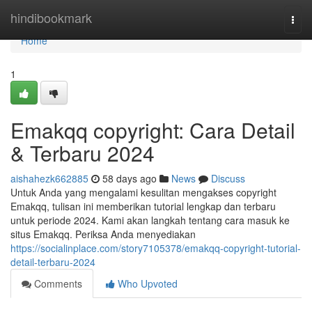
Home
hindibookmark
Togg
navi
Home
1
Emakqq copyright: Cara Detail
& Terbaru 2024
aishahezk662885
58 days ago
News
Discuss
Untuk Anda yang mengalami kesulitan mengakses copyright
Emakqq, tulisan ini memberikan tutorial lengkap dan terbaru
untuk periode 2024. Kami akan langkah tentang cara masuk ke
situs Emakqq. Periksa Anda menyediakan
https://socialinplace.com/story7105378/emakqq-copyright-tutorial-
detail-terbaru-2024
Comments
Who Upvoted