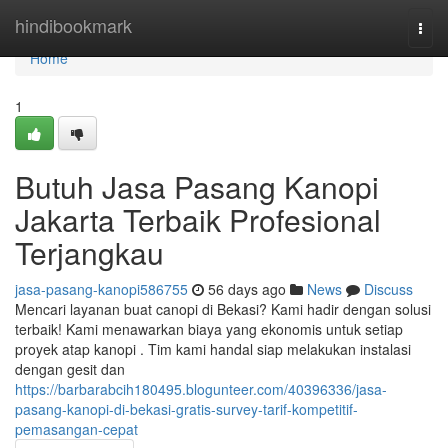
Home
hindibookmark
Togg
navi
Home
1
Butuh Jasa Pasang Kanopi
Jakarta Terbaik Profesional
Terjangkau
jasa-pasang-kanopi586755
56 days ago
News
Discuss
Mencari layanan buat canopi di Bekasi? Kami hadir dengan solusi
terbaik! Kami menawarkan biaya yang ekonomis untuk setiap
proyek atap kanopi . Tim kami handal siap melakukan instalasi
dengan gesit dan
https://barbarabcih180495.blogunteer.com/40396336/jasa-
pasang-kanopi-di-bekasi-gratis-survey-tarif-kompetitif-
pemasangan-cepat