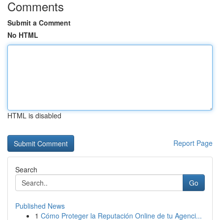
Comments
Submit a Comment
No HTML
HTML is disabled
Report Page
Search
Go
Published News
1
Cómo Proteger la Reputación Online de tu Agenci...