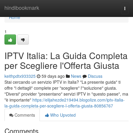
Home
hindibookmark
Togg
navi
Home
1
IPTV Italia: La Guida Completa
per Scegliere l'Offerta Giusta
keithpdtx933325
59 days ago
News
Discuss
Stai cercando un servizio IPTV in Italia? "La presente guida" ti
offre "i dettagli" complete per "scegliere" l'"soluzione" giusta.
"Diversi" provider "presentano" servizi IPTV in "questo paese", ma
"è importante"
https://elijahezde219494.blogolize.com/iptv-italia-
la-guida-completa-per-scegliere-l-offerta-giusta-80856767
Comments
Who Upvoted
Comments