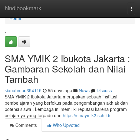
Home
hindibookmark
Togg
navi
Home
1
SMA YMIK 2 Ibukota Jakarta :
Gambaran Sekolah dan Nilai
Tambah
kianahmuo394115
55 days ago
News
Discuss
SMA YMIK 2 Ibukota Jakarta merupakan sebuah institusi
pembelajaran yang berfokus pada pengembangan akhlak dan
potensi siswa . Lembaga ini memiliki reputasi karena program
belajarnya yang terpadu dan
https://smaymik2.sch.id/
Comments
Who Upvoted