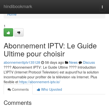
Home
hindibookmark
Togg
navi
Home
1
Abonnement IPTV: Le Guide
Ultime pour choisir
abonnementiptv135128
58 days ago
News
Discuss
???? Abonnement IPTV : Le Guide Ultime ???? Introduction
L’IPTV (Internet Protocol Television) est aujourd’hui la solution
incontournable pour profiter de la télévision via Internet. Plus
flexible et
https://abonnement-iptv.io/
Comments
Who Upvoted
Comments