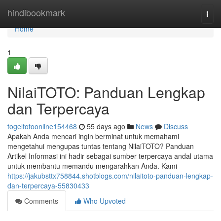
Home
hindibookmark
Togg
navi
Home
1
NilaiTOTO: Panduan Lengkap
dan Terpercaya
togeltotoonline154468
55 days ago
News
Discuss
Apakah Anda mencari ingin berminat untuk memahami
mengetahui mengupas tuntas tentang NilaiTOTO? Panduan
Artikel Informasi ini hadir sebagai sumber terpercaya andal utama
untuk membantu memandu mengarahkan Anda. Kami
https://jakubsttx758844.shotblogs.com/nilaitoto-panduan-lengkap-
dan-terpercaya-55830433
Comments
Who Upvoted