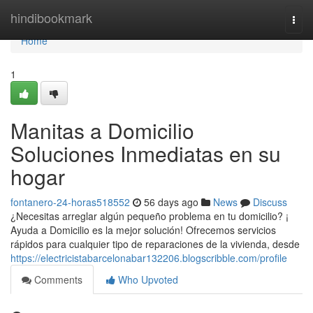
Home
hindibookmark
Togg
navi
Home
1
Manitas a Domicilio
Soluciones Inmediatas en su
hogar
fontanero-24-horas518552
56 days ago
News
Discuss
¿Necesitas arreglar algún pequeño problema en tu domicilio? ¡
Ayuda a Domicilio es la mejor solución! Ofrecemos servicios
rápidos para cualquier tipo de reparaciones de la vivienda, desde
https://electricistabarcelonabar132206.blogscribble.com/profile
Comments
Who Upvoted