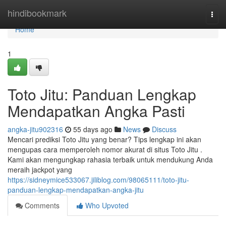
Home
hindibookmark
Togg
navi
Home
1
Toto Jitu: Panduan Lengkap
Mendapatkan Angka Pasti
angka-jitu902316
55 days ago
News
Discuss
Mencari prediksi Toto Jitu yang benar? Tips lengkap ini akan
mengupas cara memperoleh nomor akurat di situs Toto Jitu .
Kami akan mengungkap rahasia terbaik untuk mendukung Anda
meraih jackpot yang
https://sidneymice533067.jiliblog.com/98065111/toto-jitu-
panduan-lengkap-mendapatkan-angka-jitu
Comments
Who Upvoted