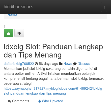
Home
hindibookmark
Togg
navi
Home
1
idxbig Slot: Panduan Lengkap
dan Tips Menang
daftaridxbig768522
56 days ago
News
Discuss
Memainkan judi slot idxbig sekarang semakin digemari di di
antara bettor online . Artikel ini akan memberikan petunjuk
komprehensif tentang bagaimana bermain slot idxbig, termasuk
beberapa strategi
https://zaynabqhvh317827.mybloglicious.com/61489242/idxbig-
slot-panduan-lengkap-dan-tips-menang
Comments
Who Upvoted