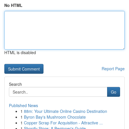
No HTML
HTML is disabled
Report Page
Search
Go
Published News
1
88m: Your Ultimate Online Casino Destination
1
Byron Bay's Mushroom Chocolate
1
Copper Scrap For Acquisition - Attractive ...
1
Shopify Store: A Beginner's Guide