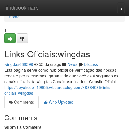
Home
hindibookmark
Togg
navi
Home
1
Links Oficiais:wingdas
wingdas668599
55 days ago
News
Discuss
Esta página serve como hub oficial de verificação das nossas
redes e perfis externos, garantindo que você está seguindo os
canais oficiais da wingdas Canais Verificados: Website Oficial:
https://zoyakcqo149805.wizzardsblog.com/40364085/links-
oficiais-wingdas
Comments
Who Upvoted
Comments
Submit a Comment