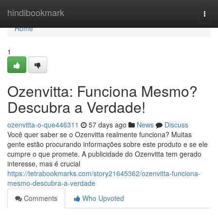
Home
hindibookmark
Togg
navi
Home
1
Ozenvitta: Funciona Mesmo?
Descubra a Verdade!
ozenvitta-o-que446311
57 days ago
News
Discuss
Você quer saber se o Ozenvitta realmente funciona? Muitas
gente estão procurando informações sobre este produto e se ele
cumpre o que promete. A publicidade do Ozenvitta tem gerado
interesse, mas é crucial
https://tetrabookmarks.com/story21645362/ozenvitta-funciona-
mesmo-descubra-a-verdade
Comments
Who Upvoted