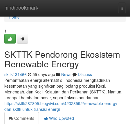
Home
hindibookmark
Togg
navi
Home
1
SKTTK Pendorong Ekosistem
Renewable Energy
skttk131466
55 days ago
News
Discuss
Pemanfaatan energi alternatif di Indonesia menghadirkan
kesempatan yang signifikan bagi bidang produksi Kecil,
Menengah, dan Kecil Kelautan dan Perikanan (SKTTK). Namun,
terdapat hambatan besar, seperti akses pendanaan
https://skttk287805.blogvivi.com/42323592/renewable-energy-
dan-skttk-untuk-transisi-energi
Comments
Who Upvoted