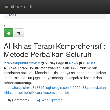
Home
hindibookmark
Togg
navi
Home
1
Al Ikhlas Terapi Komprehensif :
Metode Perbaikan Seluruh
terapiakupuntur793453
54 days ago
News
Discuss
Al Ikhlas Terapi Holistik menawarkan jalan unik untuk meraih
kesehatan optimal . Metode ini tidak hanya sekadar menuntaskan
tanda fisik, namun juga menyeimbangkan aspek psikologis dan
rohani seseorang.
https://terapistroke813645.loginblogin.com/49950438/pendekatan-
ikhlas-terapi-holistik-cara-kesembuhan-total
Comments
Who Upvoted