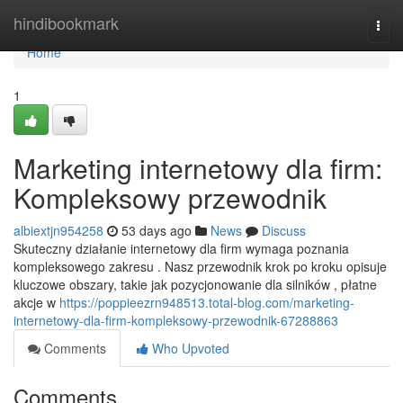
Home
hindibookmark
Togg
navi
Home
1
Marketing internetowy dla firm:
Kompleksowy przewodnik
albiextjn954258
53 days ago
News
Discuss
Skuteczny działanie internetowy dla firm wymaga poznania
kompleksowego zakresu . Nasz przewodnik krok po kroku opisuje
kluczowe obszary, takie jak pozycjonowanie dla silników , płatne
akcje w
https://poppieezrn948513.total-blog.com/marketing-
internetowy-dla-firm-kompleksowy-przewodnik-67288863
Comments
Who Upvoted
Comments