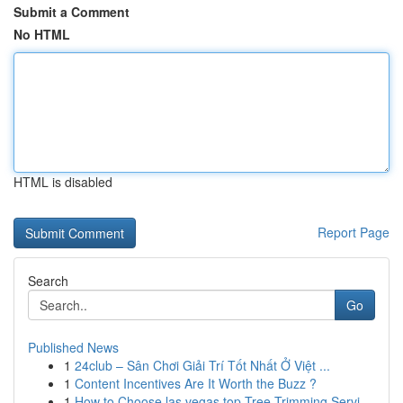
Submit a Comment
No HTML
HTML is disabled
Report Page
Search
Go
Published News
1
24club – Sân Chơi Giải Trí Tốt Nhất Ở Việt ...
1
Content Incentives Are It Worth the Buzz ?
1
How to Choose las vegas top Tree Trimming Servi...