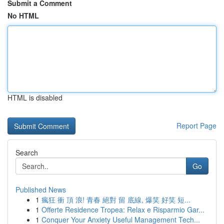
Submit a Comment
No HTML
HTML is disabled
Report Page
Search
Go
Published News
1
瘋狂 衝 頂 浪! 青春 絕對 留 底線, 爆笑 好笑 短...
1
Offerte Residence Tropea: Relax e Risparmio Gar...
1
Conquer Your Anxiety Useful Management Tech...