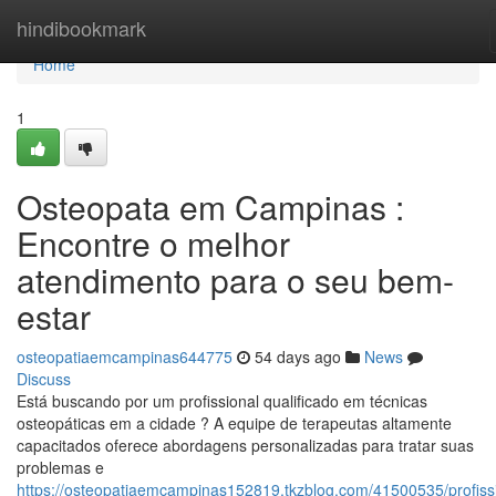
Home
hindibookmark
Home
1
Osteopata em Campinas :
Encontre o melhor
atendimento para o seu bem-
estar
osteopatiaemcampinas644775
54 days ago
News
Discuss
Está buscando por um profissional qualificado em técnicas
osteopáticas em a cidade ? A equipe de terapeutas altamente
capacitados oferece abordagens personalizadas para tratar suas
problemas e
https://osteopatiaemcampinas152819.tkzblog.com/41500535/profiss