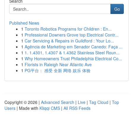
Search
Go
Published News
1
Toronto Robotics Programs for Children : En...
1
Professional Downers Grove top Electrical Contr...
1
Car Servicing & Repairs in Guildford : Your Lo...
1
Agência de Marketing em Senador Canedo: Faça ...
1
1. 1.4301, 1.4307 & 1.4362 Stainless Steel Roun...
1
Why Homeowners Trust Philadelphia Electrical Co...
1
Florists in Raleigh Near Atlantic Ave
1
PG平台： 感受 全新 网络 娱乐 体验
Copyright © 2026 |
Advanced Search
|
Live
|
Tag Cloud
|
Top
Users
| Made with
Kliqqi CMS
|
All RSS Feeds