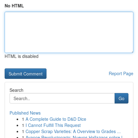
No HTML
HTML is disabled
Report Page
Search
Go
Published News
1
A Complete Guide to D&D Dice
1
I Cannot Fulfill This Request
1
Copper Scrap Varieties: A Overview to Grades ...
1
Avance Revolucionario: Nuevos Hallazgos sobre l...