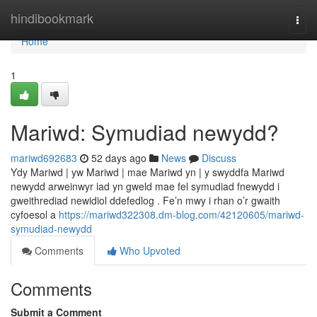
Home
hindibookmark
Togg
navi
Home
1
Mariwd: Symudiad newydd?
mariwd692683
52 days ago
News
Discuss
Ydy Mariwd | yw Mariwd | mae Mariwd yn | y swyddfa Mariwd
newydd arweinwyr iad yn gweld mae fel symudiad fnewydd i
gweithrediad newidiol ddefedlog . Fe’n mwy i rhan o’r gwaith
cyfoesol a
https://mariwd322308.dm-blog.com/42120605/mariwd-
symudiad-newydd
Comments
Who Upvoted
Comments
Submit a Comment