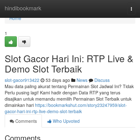
Home
hindibookmark
Togg
navi
Home
1
Slot Gacor Hari Ini: RTP Live &
Demo Slot Terbaik
slot-gacor913422
53 days ago
News
Discuss
Mau data paling akurat tentang Permainan Slot Jadwal Ini? Tidak
Perlu pusing lagi! Kami hadir dengan Data RTP yang terus
disajikan untuk memandu memilih Permainan Slot Terbaik untuk
dimainkan hari
https://bookmarkshut.com/story23247959/slot-
gacor-hari-ini-rtp-live-demo-slot-terbaik
Comments
Who Upvoted
Comments