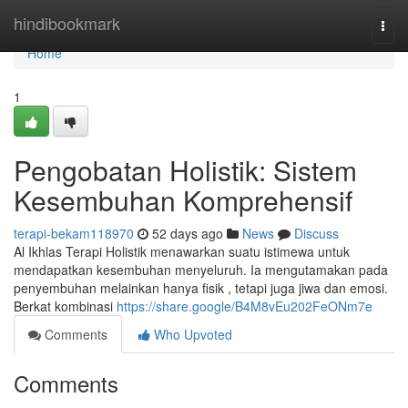
Home
hindibookmark
Togg
navi
Home
1
Pengobatan Holistik: Sistem
Kesembuhan Komprehensif
terapi-bekam118970
52 days ago
News
Discuss
Al Ikhlas Terapi Holistik menawarkan suatu istimewa untuk
mendapatkan kesembuhan menyeluruh. Ia mengutamakan pada
penyembuhan melainkan hanya fisik , tetapi juga jiwa dan emosi.
Berkat kombinasi
https://share.google/B4M8vEu202FeONm7e
Comments
Who Upvoted
Comments