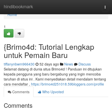
Home
hindibookmark
Togg
navi
Home
1
{Brimo4d: Tutorial Lengkap
untuk Pemain Baru
tiffanynbwm966430
52 days ago
News
Discuss
Selamat datang di dunia situs Brimo4d ! Panduan ini ditujukan
kepada pengguna yang baru bergabung yang ingin mencoba
taruhan di situs ini . Kami menyediakan detail mendalam tentang
cara mendaftar ,
https://brimo4d251018.59bloggers.com/profile
Comments
Who Upvoted
Comments