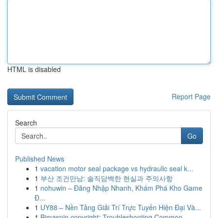
HTML is disabled
Report Page
Search
Go
Published News
1
vacation motor seal package vs hydraulic seal k...
1
부산 조건만남: 솔직담백한 현실과 주의사항
1
nohuwin – Đăng Nhập Nhanh, Khám Phá Kho Game
Đ...
1
UY88 – Nền Tảng Giải Trí Trực Tuyến Hiện Đại Và...
1
Bimaspin copyright: Troubleshooting Common